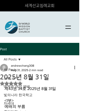
세계선교침례교회
Post
All Posts
andrewchang308
All Posts
Aug 31, 2025
2 min read
2025년 8월 31일
교회 소식
Rated NaN out of 5 stars.
에제르 여성 예배
제43권 34호 2025년 8월 31일
빛의나라 한국학교
<1부>
차세대
예배의 부름