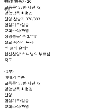
목양컬럼
찬양* 찬송가 20
교독문* 33번(시편 72)
주보
말씀낭독 최현경
찬양 찬송가 370/393
합심기도/암송
교회소식/환영
성경봉독* 수 3:1~17
설교 황진식 목사
”역설의 은혜“ 
헌신찬양* 하나님의 부르심
축도*
<2부>
예배의 부름
교독문* 33번(시편 72)
말씀낭독 최현경
찬양
합심기도/암송
교회소식/환영