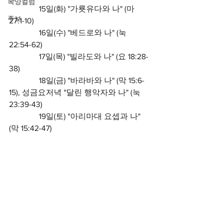
목양컬럼
               15일(화) "가룟유다와 나" (마 
주보
27:1-10)
               16일(수) "베드로와 나" (눅 
22:54-62)
               17일(목) "빌라도와 나" (요 18:28-
38)
               18일(금) "바라바와 나" (막 15:6-
15), 성금요저녁 "달린 행악자와 나" (눅 
23:39-43)
               19일(토) "아리마대 요셉과 나" 
(막 15:42-47)