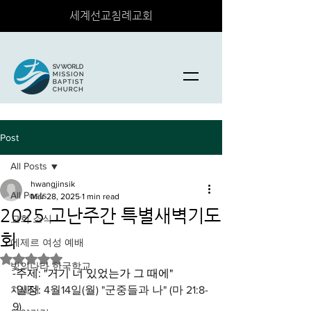
세계선교침례교회
Post
All Posts
hwangjinsik
All Posts
Mar 28, 2025
1 min read
2025 고난주간 특별새벽기도
교회 소식
회
에제르 여성 예배
Rated NaN out of 5 stars.
빛의나라 한국학교
-주제: "거기 너 있었는가 그 때에"
차세대
-일정: 
4월14일(월) "군중들과 나" (마 21:8-
9)