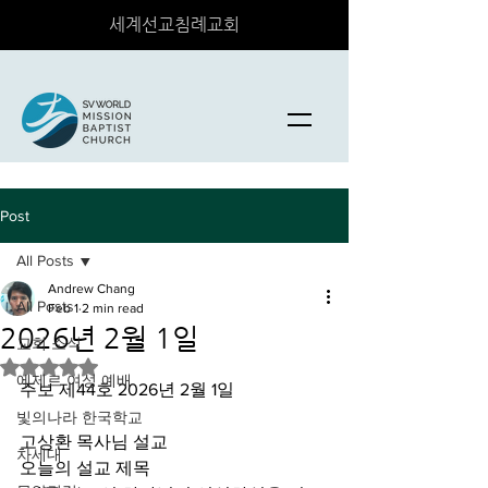
세계선교침례교회
Post
All Posts
Andrew Chang
All Posts
Feb 1
2 min read
2026년 2월 1일
교회 소식
Rated NaN out of 5 stars.
에제르 여성 예배
주보 제44호 2026년 2월 1일
빛의나라 한국학교
고상환 목사님 설교
차세대
오늘의 설교 제목