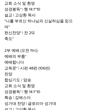
교회 소식 및 환영
성경봉독* | 행 14:1~10
설교 | 고상환 목사
“나를 부르신 하나님의 신실하심을 믿으
며”
헌신찬양* | 찬 212
축도*
2부 예배 (오전 11시)
예배의 부름*
예배합니다
교독문* | 시편 48편 (106번)
찬양
합심기도 / 암송
교회 소식 및 환영
성경봉독* | 행 14:1~10
특송 | 강에스더
성가대 찬양 | 글로리아 성가대
설교 | 고상환 목사