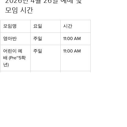
2026년 4월 26일 예배 및 
모임 시간
모임명
요일
시간
영아반
주일
11:00 AM
어린이 예
주일
11:00 AM
배 (Pre~5학
년)
Youth 예배
주일
11:00 AM
1부 예배
주일
9:00 AM
2부 예배
주일
11:00 AM
브릿지 예배
금요일
7:40 PM
새벽 예배
월~토
6:00 AM