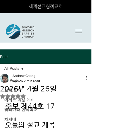
세계선교침례교회
Post
All Posts
Andrew Chang
All Posts
Apr 26
2 min read
2026년 4월 26일
교회 소식
Rated NaN out of 5 stars.
에제르 여성 예배
주보 제44호 17
빛의나라 한국학교
차세대
오늘의 설교 제목