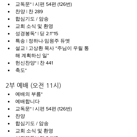
교독문* | 시편 54편 (126번)
찬양 | 찬 289
합심기도 / 암송
교회 소식 및 환영
성경봉독* | 딛 2:1~15
특송 | 정하나·임원주 듀엣
설교 | 고상환 목사 “주님이 우릴 통
해 계획하신 일”
헌신찬양* | 찬 441
축도*
2부 예배 (오전 11시)
예배의 부름*
예배합니다
교독문* | 시편 54편 (126번)
찬양
합심기도 / 암송
교회 소식 및 환영