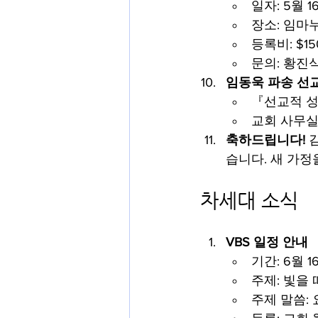
일자: 5월 16
장소: 임마
등록비: $15
문의: 황진식
임동욱 파송 선
『선교적 성경
교회 사무실에
축하드립니다!
 
습니다. 새 가정
차세대 소식
VBS 일정 안내
기간: 6월 16
주제: 빛을
주제 말씀: 