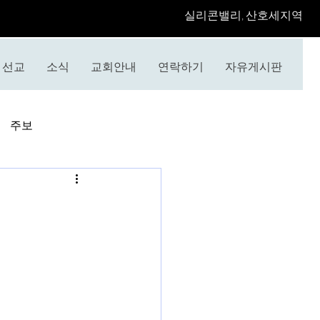
​실리콘밸리, 산호세지역
선교
소식
교회안내
연락하기
자유게시판
주보