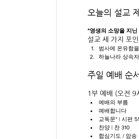
오늘의 설교 
“영생의 소망을 지닌
설교 세 가지 포
범사에 온유함을 
하늘나라 상속자
주일 예배 순서 (
1부 예배 (오전 9
예배의 부름
예배합니다
교독문* | 시편 55
찬양 | 찬 310
합심기도 / 암송