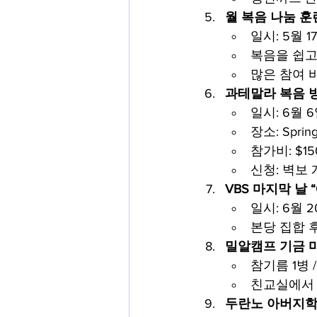
월 복음 나눔 훈
일시: 5월 1
복음을 쉽고
많은 참여 
과테말라 복음 
일시: 6월 6
장소: Spring 
참가비: $150
신청: 벽보
VBS 마지막 날 “G
일시: 6월 2
본당 집합 
밀알캠프 기금 
참기름 1병 / 
친교실에서 
두란노 아버지학