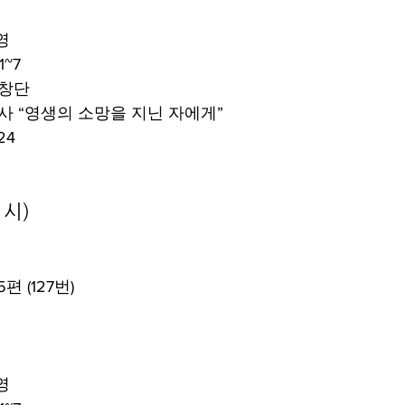
식
영
1~7
중창단
목사 “영생의 소망을 지닌 자에게”
24
1시)
편 (127번)
식
영