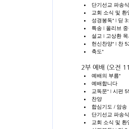
단기선교 파송
교회 소식 및 환
성경봉독* | 딛 3:
특송 | 올리브 
설교 | 고상환 
헌신찬양* | 찬 5
축도*
2부 예배 (오전 1
예배의 부름*
예배합니다
교독문* | 시편 55
찬양
합심기도 / 암송
단기선교 파송
교회 소식 및 환