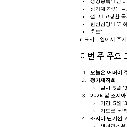
성경봉독* | 딛 3:
성가대 찬양 | 
설교 | 고상환 
헌신찬양* | 또
축도*
(* 표시 = 일어서 주
이번 주 주요 
오늘은 어버이 
정기제직회
일시: 5월 13
2026 봄 조지
기간: 5월 13
기도로 동역
조지아 단기선교
생선까스·반찬