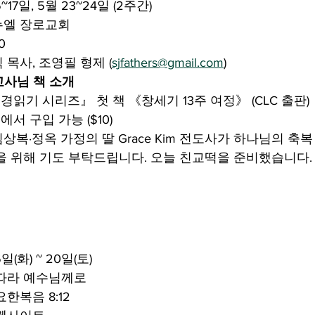
~17일, 5월 23~24일 (2주간)
누엘 장로교회
0
 목사, 조영필 형제 (
sjfathers@gmail.com
)
교사님 책 소개
읽기 시리즈』 첫 책 《창세기 13주 여정》 (CLC 출판)
서 구입 가능 ($10)
김상복·정옥 가정의 딸 Grace Kim 전도사가 하나님의 축
을 위해 기도 부탁드립니다. 오늘 친교떡을 준비했습니다.
일(화) ~ 20일(토)
 따라 예수님께로
요한복음 8:12