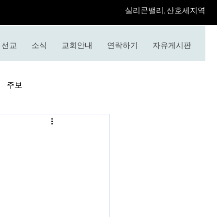
​실리콘밸리, 산호세지역
선교
소식
교회안내
연락하기
자유게시판
주보