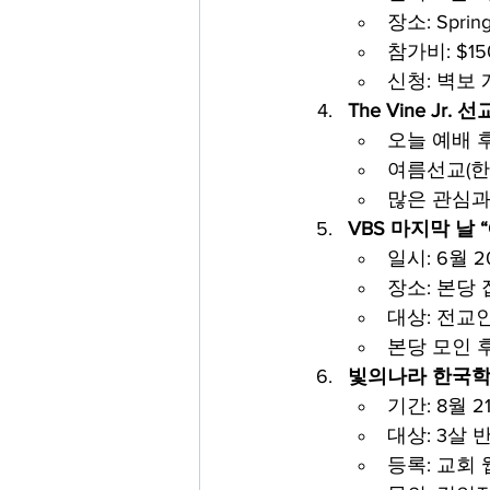
장소: Spring 
참가비: $150
신청: 벽보
The Vine Jr
오늘 예배 
여름선교(한국
많은 관심과
VBS 마지막 날 “G
일시: 6월 2
장소: 본당
대상: 전교
본당 모인 
빛의나라 한국학
기간: 8월 21
대상: 3살 
등록: 교회