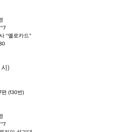
영
~7
목사 “옐로카드”
80
1시)
편 (130번)
영
~7