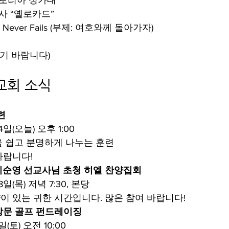
글로리아 성가대
목사 “옐로카드”
 Never Fails (부제: 여호와께 돌아가자)
시기 바랍니다)
교회 소식
련
4일(오늘) 오후 1:00
을 쉽고 분명하게 나누는 훈련
바랍니다!
이순영 선교사님 초청 히엘 찬양집회
8일(목) 저녁 7:30, 본당
이 있는 귀한 시간입니다. 많은 참여 바랍니다!
방문 골프 펀드레이징
일(토) 오전 10:00