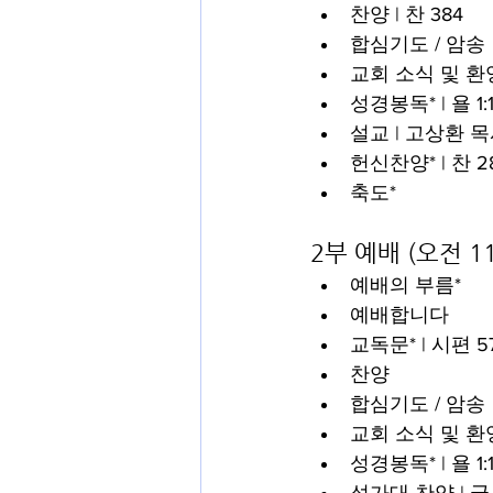
찬양 | 찬 384
합심기도 / 암송
교회 소식 및 환
성경봉독* | 욜 1:1
설교 | 고상환 
헌신찬양* | 찬 2
축도*
2부 예배 (오전 1
예배의 부름*
예배합니다
교독문* | 시편 57
찬양
합심기도 / 암송
교회 소식 및 환
성경봉독* | 욜 1:1