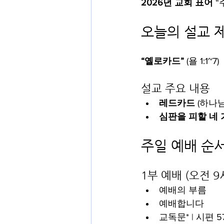
2026년 교회 표어
 
오늘의 설교 
“옐로카드”
 (욜 1:1~7)
설교 주요 내용
레드카드
 (하나
심판을 피할 네 
주일 예배 순서 (
1부 예배 (오전 9
예배의 부름
예배합니다
교독문* | 시편 57