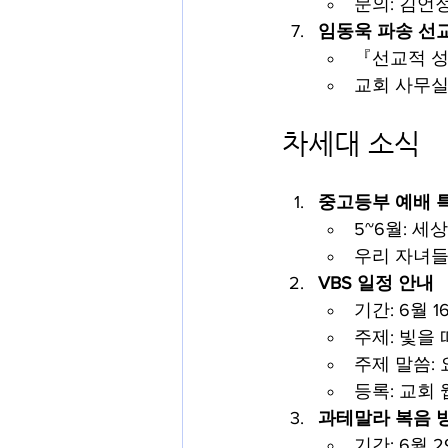
문의: 김언
임동욱 파송 선
『선교적 성경
교회 사무실에
차세대 소식
중고등부 예배 
5~6월: 
우리 자녀들
VBS 일정 안내
기간: 6월 16
주제: 빛을
주제 말씀: 
등록: 교회
과테말라 복음 
기간: 6월 29