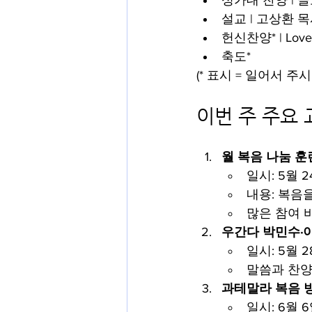
성가대 찬양 | 
설교 | 고상환 
헌신찬양* | Love
축도*
(* 표시 = 일어서 주
이번 주 주요 
월 복음 나눔 훈
일시: 5월 2
내용: 복음
많은 참여 
우간다 박민수·
일시: 5월 2
말씀과 찬양
과테말라 복음 
일시: 6월 6