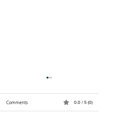
Comments
0.0 / 5 (0)
창립 44주년 기념 주일 (8
2026 가을 조지
Comment and rate...
월 2일)