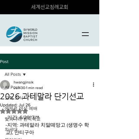
세계선교침례교회
Post
All Posts
hwangjinsik
All Posts
Jun 30
1 min read
2026 과테말라 단기선교
교회 소식
Updated:
Jul 26
에제르 여성 예배
Rated NaN out of 5 stars.
-기간: 6/29~7/11
빛의나라 한국학교
-지역: 과테말라 치말떼망고 (생명수 학
차세대
교), 안티구아