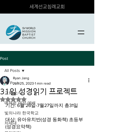
세계선교침례교회
Post
All Posts
Ryan Jang
All Posts
Jun 25, 2023
1 min read
31일 성경읽기 프로젝트
교회 소식
Rated NaN out of 5 stars.
에제르 여성 예배
기간: 6월 26일-7월27일까지 총31일
빛의나라 한국학교
대상: 유아유치반(성경 동화책) 초등부 
차세대
(성경요약책) 