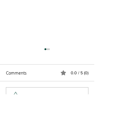
Comments
0.0 / 5 (0)
2026 과테말라
창립 44주년 기념 주일 (8
Comment and rate...
월 2일)