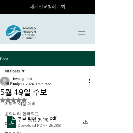
세계선교침례교회
Post
All Posts
hwangjinsik
All Posts
May 18, 2024
0 min read
5월 19일 주보
교회 소식
Rated NaN out of 5 stars.
에제르 여성 예배
빛의나라 한국학교
.pdf
주보 뒷면 (5-19)
차세대
Download PDF • 262KB