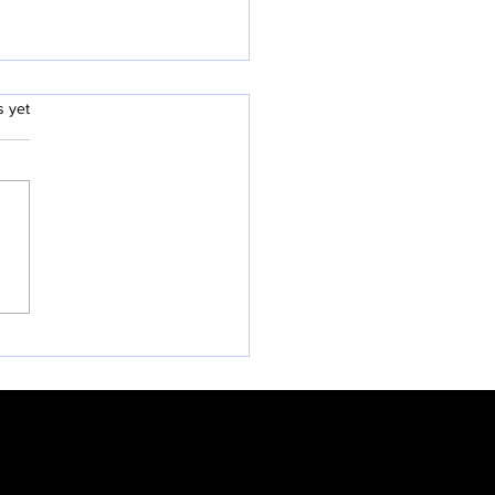
.
s yet
26 과테말라 단기선교