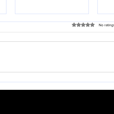
Rated 0 out of 5 stars
No rating
20
창립 44주년 기념 주일 (8월 2
일)