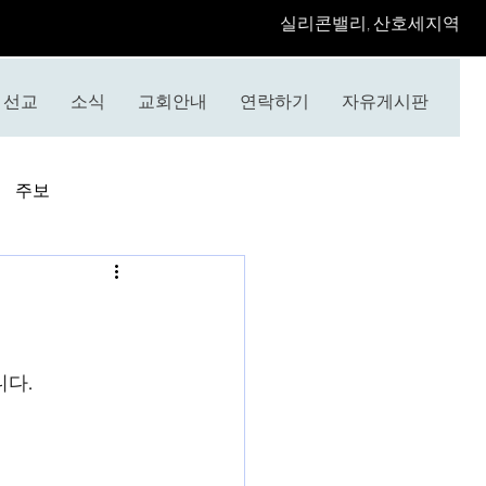
​실리콘밸리, 산호세지역
선교
소식
교회안내
연락하기
자유게시판
주보
니다.