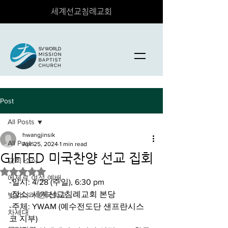
세계선교침례교회
Post
All Posts
hwangjinsik
All Posts
Apr 25, 2024
1 min read
GIFTED 미국찬양 선교 집회
교회 소식
Rated NaN out of 5 stars.
에제르 여성 예배
-일시: 4/28 (주일), 6:30 pm
-장소: 세계선교침례교회 본당
빛의나라 한국학교
-주체: YWAM (예수전도단 샌프란시스
차세대
코 지부)