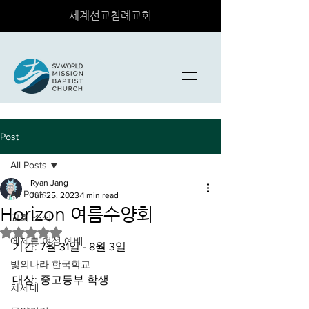
세계선교침례교회
Post
All Posts
Ryan Jang
All Posts
Jun 25, 2023
1 min read
Horizon 여름수양회
교회 소식
Rated NaN out of 5 stars.
에제르 여성 예배
기간: 7월 31일 - 8월 3일 
빛의나라 한국학교
대상: 중고등부 학생 
차세대