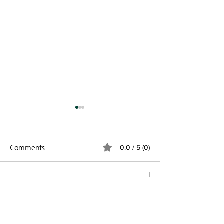
Comments
0.0 / 5 (0)
차세대 주일 연합 예배
2026년 VBS 
Comment and rate...
등록