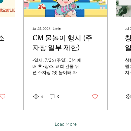
Jul 25, 2026
∙
1
min
Jul 
소
CM 물놀이 행사 (주
창
자창 일부 제한)
일
-일시: 7/26 (주일), CM 예
창
배 후 -장소: 교회 건물 뒤
월
편 주차장 (옛 놀이터 자리)
지
*아이들 물놀이 행사로 주
다
차장 사용을 일부 제한하
며,
오니, 성도님들의 넓은 이
명
해를 부탁드립니다. 교회
6
0
도
주차장 내에서는 안전을
이
위하여 속도를 5 mile로 제
한 하오니, 꼭 지켜 주시기
바랍니다.
Load More