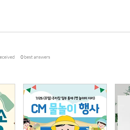
eceived
0
best answers