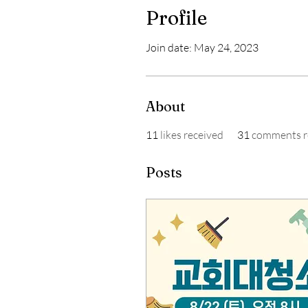
Profile
Join date: May 24, 2023
About
11
likes received
31
comments r
Posts