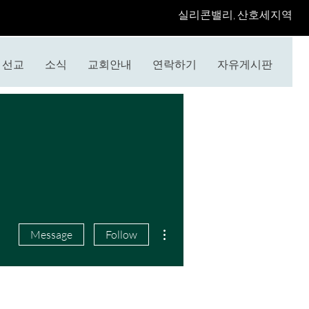
​실리콘밸리, 산호세지역
선교
소식
교회안내
연락하기
자유게시판
More actions
Message
Follow