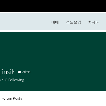
예배
성도모임
차세대
insik
Admin
ik
s
0
Following
Forum Posts