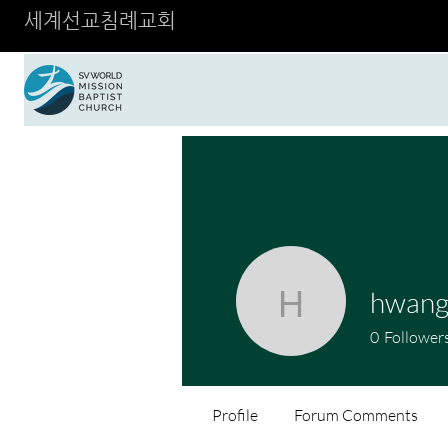
세계선교침례교회
hwangj
hwangjins
0
Follower
Profile
Forum Comments