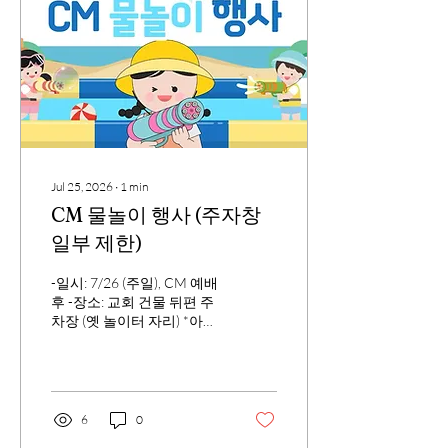
Jul 25, 2026
∙
1
min
CM 물놀이 행사 (주자창
일부 제한)
-일시: 7/26 (주일), CM 예배
후 -장소: 교회 건물 뒤편 주
차장 (옛 놀이터 자리) *아이
들 물놀이 행사로 주차장 사
용을 일부 제한하오니, 성도
님들의 넓은 이해를 부탁드
립니다. 교회 주차장 내에서
는 안전을 위하여 속도를 5
6
0
mile로 제한 하오니, 꼭 지켜