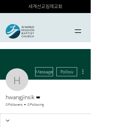
세계선교침례교회
More actions
Message
Follow
hwangjinsik
Admin
hwangjinsik
0 Followers
0 Following