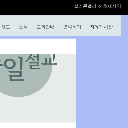
​실리콘밸리, 산호세지역
선교
소식
교회안내
연락하기
자유게시판