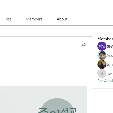
Files
Members
About
Member
화영
And
Jun
hwa
hwangjin
See All 