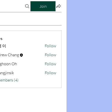
Join
s
 이
Follow
rew Chang
Follow
ghoon Oh
Follow
ngjinsik
Follow
sik
Members (4)