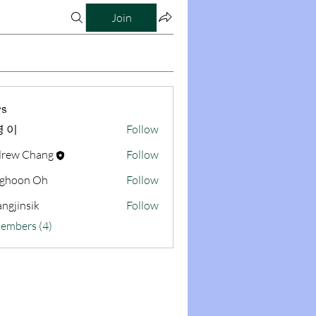
Join
s
 이
Follow
rew Chang
Follow
ghoon Oh
Follow
ngjinsik
Follow
sik
Members (4)