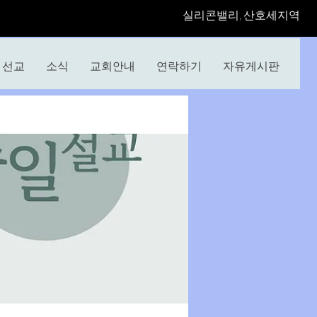
​실리콘밸리, 산호세지역
선교
소식
교회안내
연락하기
자유게시판