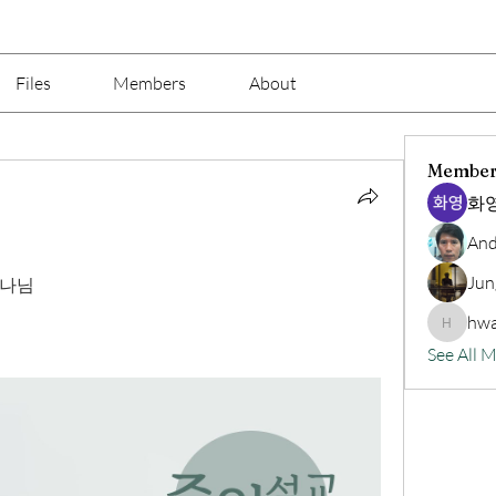
Files
Members
About
Member
화영
And
Jun
하나님
hwa
hwangjin
See All 