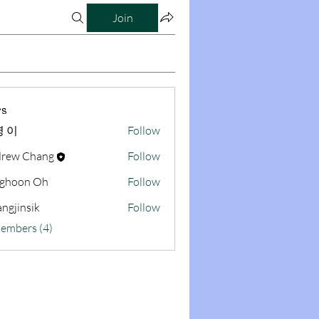
Join
s
 이
Follow
rew Chang
Follow
ghoon Oh
Follow
ngjinsik
Follow
sik
Members (4)