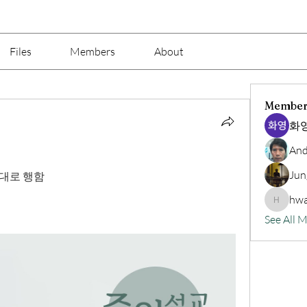
Files
Members
About
Member
화영
And
Jun
뜻대로 행함 
hwa
hwangjin
See All 