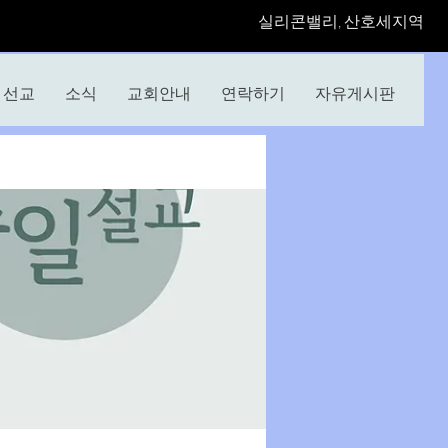
​실리콘밸리, 산호세지역
선교
소식
교회안내
연락하기
자유게시판