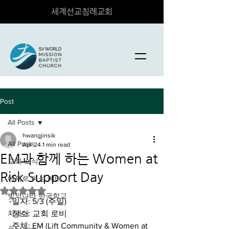
세계선교침례교회
Post
All Posts
hwangjinsik
All Posts
Apr 24
1 min read
EM과 함께 하는 Women at
교회 소식
Risk Support Day
에제르 여성 예배
Rated NaN out of 5 stars.
빛의나라 한국학교
-일자: 5/3 (주일)
차세대
-장소: 교회 로비
-주체: EM (Lift Community & Women at 