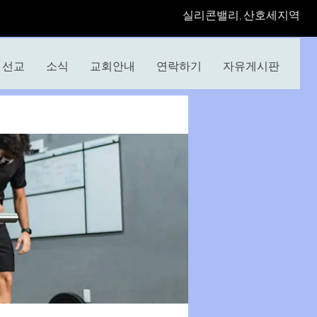
​실리콘밸리, 산호세지역
선교
소식
교회안내
연락하기
자유게시판