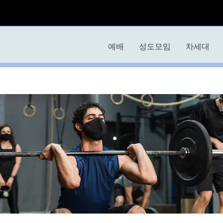
예배
성도모임
차세대