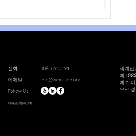
​전화
408 376 0191
세계선
에 19
이메일
info@wmission.org
예수 이
으로 
Follow Us.
세계선교침례교회