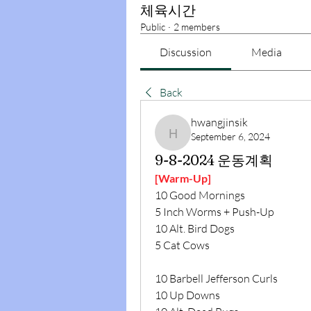
체육시간
Public
·
2 members
Discussion
Media
Back
hwangjinsik
September 6, 2024
hwangjinsik
9-8-2024 운동계획
[Warm-Up]
10 Good Mornings
5 Inch Worms + Push-Up
10 Alt. Bird Dogs
5 Cat Cows
10 Barbell Jefferson Curls
10 Up Downs