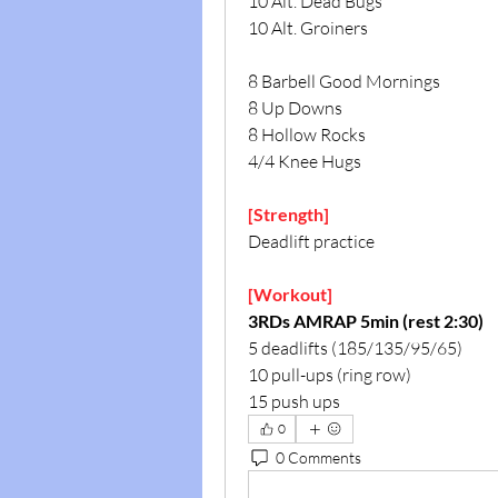
10 Alt. Dead Bugs
10 Alt. Groiners
8 Barbell Good Mornings
8 Up Downs 
8 Hollow Rocks
4/4 Knee Hugs
[Strength]
Deadlift practice
[Workout]
3RDs AMRAP 5min (rest 2:30)
5 deadlifts (185/135/95/65)
10 pull-ups (ring row)
15 push ups
0
0 Comments