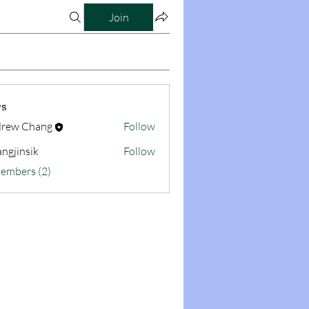
Join
s
rew Chang
Follow
ngjinsik
Follow
sik
Members (2)