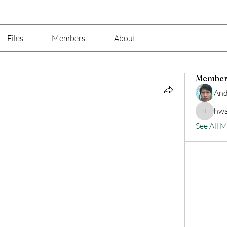
Files
Members
About
Member
And
hwa
hwangjin
See All 